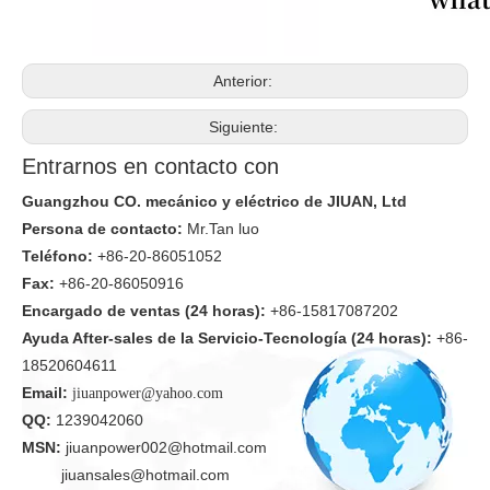
Anterior:
Siguiente:
Entrarnos en contacto con
Guangzhou CO. mecánico y eléctrico de JIUAN, Ltd
Persona de contacto:
Mr.Tan luo
Teléfono:
+86-20-86051052
Fax:
+86-20-86050916
Encargado de ventas (24 horas):
+86-15817087202
Ayuda After-sales de la Servicio-Tecnología (24 horas):
+86-
18520604611
Email:
jiuanpower@yahoo.com
QQ:
1239042060
MSN:
jiuanpower002@hotmail.com
jiuansales@hotmail.com