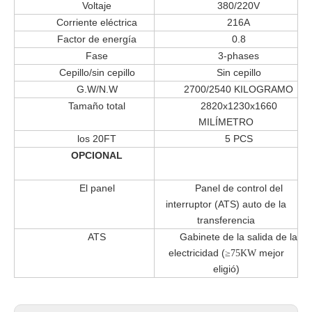
Voltaje
380/220V
Corriente eléctrica
216A
Factor de energía
0.8
Fase
3-phases
Cepillo/sin cepillo
Sin cepillo
G.W/N.W
2700/2540 KILOGRAMO
Tamaño total
2820x1230x1660
MILÍMETRO
los 20FT
5 PCS
OPCIONAL
El panel
Panel de control del
interruptor (ATS) auto de la
transferencia
ATS
Gabinete de la salida de la
electricidad (
mejor
≥75KW
eligió)