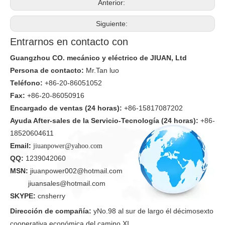
Anterior:
Siguiente:
Entrarnos en contacto con
Guangzhou CO. mecánico y eléctrico de JIUAN, Ltd
Persona de contacto:
Mr.Tan luo
Teléfono:
+86-20-86051052
Fax:
+86-20-86050916
Encargado de ventas (24 horas):
+86-15817087202
Ayuda After-sales de la Servicio-Tecnología (24 horas):
+86-
18520604611
Email:
jiuanpower@yahoo.com
QQ:
1239042060
MSN:
jiuanpower002@hotmail.com
jiuansales@hotmail.com
SKYPE:
cnsherry
Dirección de compañía:
yNo.98 al sur de largo él décimosexto
cooperativa económica del camino XI