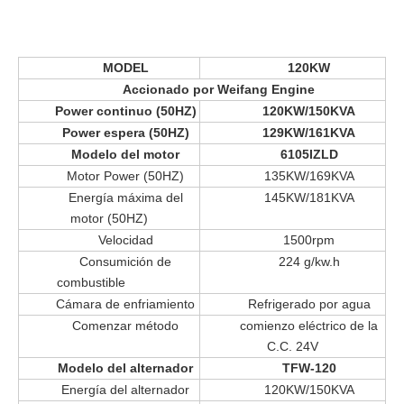
MODEL
120KW
Accionado por Weifang Engine
Power continuo (50HZ)
120KW/150KVA
Power espera (50HZ)
129KW/161KVA
Modelo del motor
6105IZLD
Motor Power (50HZ)
135KW/169KVA
Energía máxima del
145KW/181KVA
motor (50HZ)
Velocidad
1500rpm
Consumición de
224 g/kw.h
combustible
Cámara de enfriamiento
Refrigerado por agua
Comenzar método
comienzo eléctrico de la
C.C. 24V
Modelo del alternador
TFW-120
Energía del alternador
120KW/150KVA