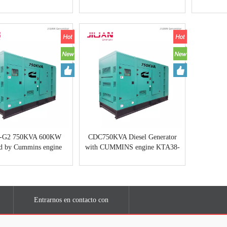
tor for sale 750KVA
power by CUMMINS engine
generator
KTA38-G2
-G2 750KVA 600KW
CDC750KVA Diesel Generator
d by Cummins engine
with CUMMINS engine KTA38-
ectrical power industrial
G2 750KVA guangzhou generator
erator Guangzhou
Entrarnos en contacto con