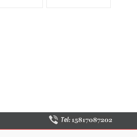
 with CUMMINS engine
in guangzhou JIUAN
KTA38-G2