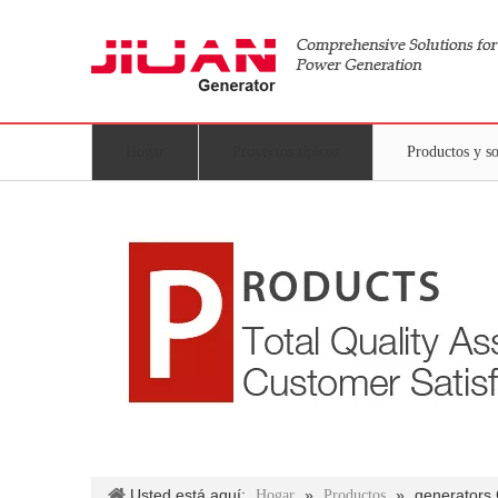
Hogar
Proyectos típicos
Productos y s
Usted está aquí:
»
»
generator
Hogar
Productos