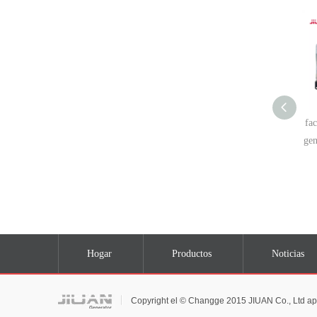
fac
ge
Hogar
Productos
Noticias
Copyright el © Changge 2015 JIUAN Co., Ltd 