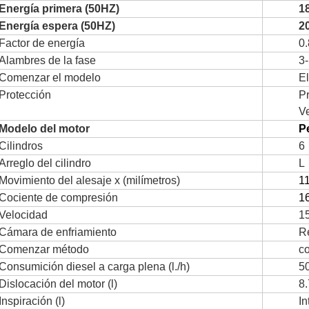
Energía primera (50HZ)
1
Energía espera (50HZ)
2
Factor de energía
0.
Alambres de la fase
3
Comenzar el modelo
El
Protección
Pr
Ve
Modelo del motor
Pe
Cilindros
6
Arreglo del cilindro
L
Movimiento del alesaje x (milímetros)
1
Cociente de compresión
16
Velocidad
1
Cámara de enfriamiento
R
Comenzar método
co
Consumición diesel a carga plena (l./h)
5
Dislocación del motor (l)
8
Inspiración (l)
I