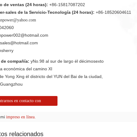
 de ventas (24 horas):
+86-15817087202
er-sales de la Servicio-Tecnología (24 horas):
+86-18520604611
anpower@yahoo.com
042060
anpower002@hotmail.com
nsales@hotmail.com
nsherry
n de compañía:
yNo.98 al sur de largo él décimosexto
va económica del camino XI
de Yong Xing él districto del YUN del Bai de la ciudad,
e Guangzhou
trarnos en contacto con
 mi
impreso en línea.
tos relacionados