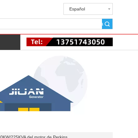
Español
Búsqueda
KW/225KVA del motor de Perkins