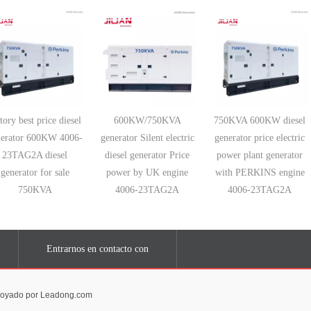
tory best price diesel
600KW/750KVA
750KVA 600KW diesel
nerator 600KW 4006-
generator Silent electric
generator price electric
23TAG2A diesel
diesel generator Price
power plant generator
generator for sale
power by UK engine
with PERKINS engine
750KVA
4006-23TAG2A
4006-23TAG2A
Entrarnos en contacto con
apoyado por Leadong.com