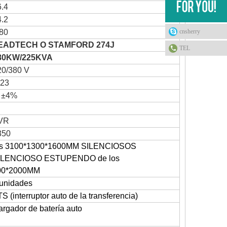
6.4
4.2
cnsherry
 80
EADTECH O STAMFORD 274J
TEL
80KW/225KVA
20/380 V
P23
l ±4%
VR
350
os 3100*1300*1600MM SILENCIOSOS
ILENCIOSO ESTUPENDO de los
00*2000MM
 unidades
S (interruptor auto de la transferencia)
rgador de batería auto