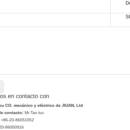
De
S
:
os en contacto con
 CO. mecánico y eléctrico de JIUAN, Ltd
de contacto:
Mr.Tan luo
+86-20-86051052
20-86050916