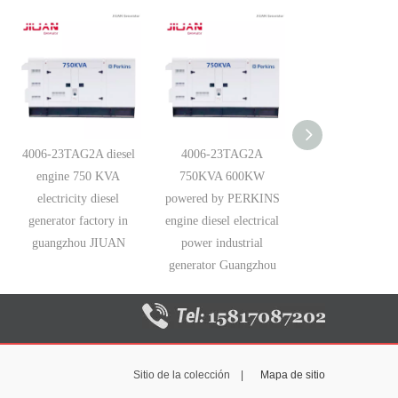
4006-23TAG2A diesel
4006-23TAG2A
CDP750KVA Die
engine 750 KVA
750KVA 600KW
Generator wi
electricity diesel
powered by PERKINS
PERKINS engine 
generator factory in
engine diesel electrical
23TAG2A 750
guangzhou JIUAN
power industrial
guangzhou gener
generator Guangzhou
Sitio de la colección |
Mapa de sitio