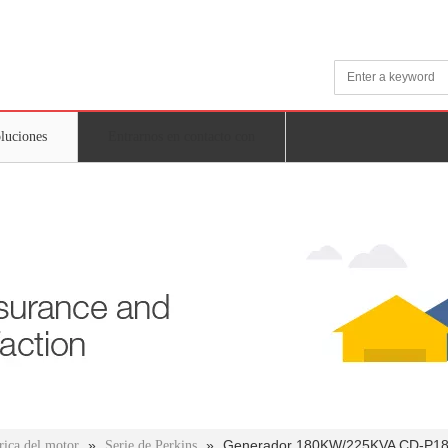
oluciones
Entrarnos en contacto con
»
»
Generador 180KW/225KVA CD-P180
rica del motor
Serie de Perkins