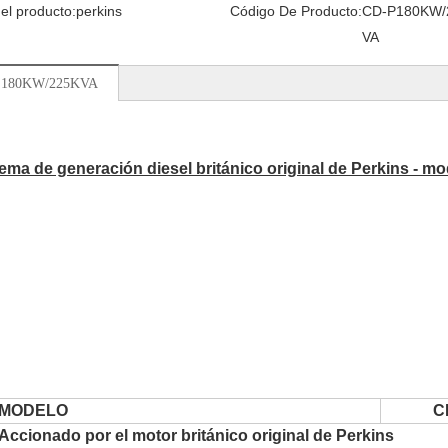
el producto:
perkins
Código De Producto:
CD-P180KW/
VA
s 180KW/225KVA
tema de generación diesel británico original de Perkins -
MODELO
C
Accionado por el motor británico original de Perkins