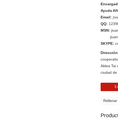
Encargado
Ayuda Aft
Email:
jiu
QQ:
1239
MSN:
jiu
jiua
SKYPE:
c
Direcció
cooperati
Aldea Tai 
ciudad d
En
Rellenar
Produc