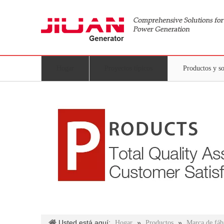
Hogar
Proyectos típicos
Productos y s
Usted está aquí:
»
»
Hogar
Productos
Marca de fáb