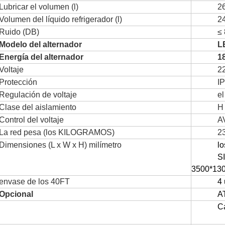
Lubricar el volumen (l)
2
Volumen del líquido refrigerador (l)
2
Ruido (DB)
≤
Modelo del alternador
L
Energía del alternador
1
Voltaje
2
Protección
I
Regulación de voltaje
e
Clase del aislamiento
H
Control del voltaje
A
La red pesa (los KILOGRAMOS)
2
Dimensiones (L x W x H) milímetro
l
S
3500*13
envase de los 40FT
4
Opcional
AT
Ca