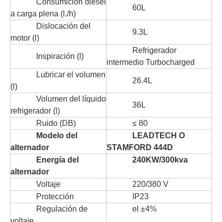
Consumición diesel
60L
a carga plena (l./h)
Dislocación del
9.3L
motor (l)
Refrigerador
Inspiración (l)
intermedio Turbocharged
Lubricar el volumen
26.4L
(l)
Volumen del líquido
36L
refrigerador (l)
Ruido (DB)
≤ 80
Modelo del
LEADTECH O
alternador
STAMFORD 444D
Energía del
240KW/300kva
alternador
Voltaje
220/380 V
Protección
IP23
Regulación de
el ±4%
voltaje