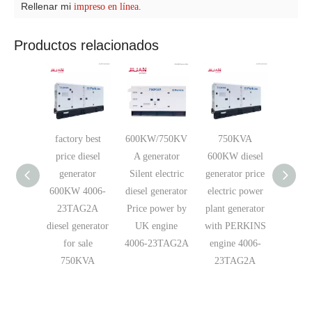
Rellenar mi
impreso en línea.
Productos relacionados
factory best
600KW/750KV
750KVA
4006-
price diesel
A generator
600KW diesel
diesel
generator
Silent electric
generator price
750
600KW 4006-
diesel generator
electric power
electric
23TAG2A
Price power by
plant generator
gene
diesel generator
UK engine
with PERKINS
fact
for sale
4006-23TAG2A
engine 4006-
guan
750KVA
23TAG2A
JI