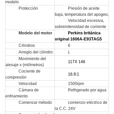
modelo
Protección
Presión de aceite
baja, temperatura del apogeo,
Velocidad excesiva,
sobreintensidad de corriente
Modelo del motor
Perkins británica
original 1606A-E93TAG5
Cilindros
6
Arreglo del cilindro
L
Movimiento del
117X 146
alesaje x (milímetros)
Cociente de
16.9:1
compresión
Velocidad
1500rpm
Cámara de
Refrigerado por agua
enfriamiento
Comenzar método
comienzo eléctrico de
la C.C. 24V