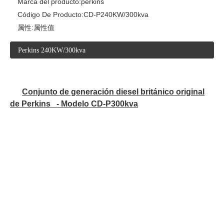
Marca del producto:
perkins
Código De Producto:
CD-P240KW/300kva
属性:
属性值
Perkins 240KW/300kva
Conjunto de generación diesel británico original
de Perkins - Modelo CD-P300kva