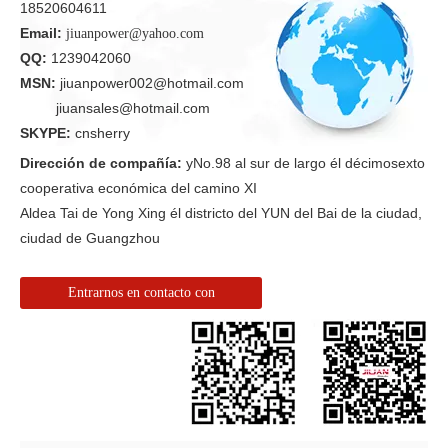
18520604611
Email:
jiuanpower@yahoo.com
QQ:
1239042060
MSN:
jiuanpower002@hotmail.com
jiuansales@hotmail.com
SKYPE:
cnsherry
Dirección de compañía:
yNo.98 al sur de largo él décimosexto
cooperativa económica del camino XI
Aldea Tai de Yong Xing él districto del YUN del Bai de la ciudad,
ciudad de Guangzhou
Entrarnos en contacto con