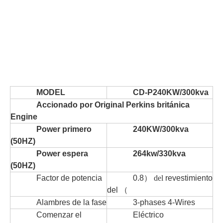
MODEL
CD-P240KW/300kva
Accionado por Original Perkins británica
Engine
Power primero
240KW/300kva
(50HZ)
Power espera
264kw/330kva
(50HZ)
Factor de potencia
0.8
）
del
revestimiento
del
（
Alambres de la fase
3-phases 4-Wires
Comenzar el
Eléctrico