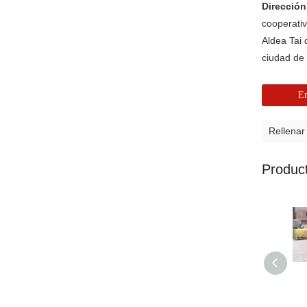
Direcció
cooperati
Aldea Tai 
ciudad d
En
Rellenar
Produc