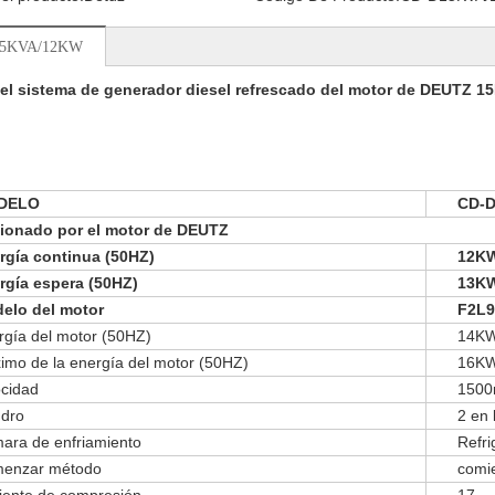
15KVA/12KW
r el sistema de generador diesel refrescado del motor de DEUTZ 1
DELO
CD-
ionado por el motor de DEUTZ
rgía continua (50HZ)
12K
rgía espera (50HZ)
13K
elo del motor
F2L
rgía del motor (50HZ)
14K
imo de la energía del motor (50HZ)
16K
ocidad
1500
ndro
2 en 
ara de enfriamiento
Refr
enzar método
comie