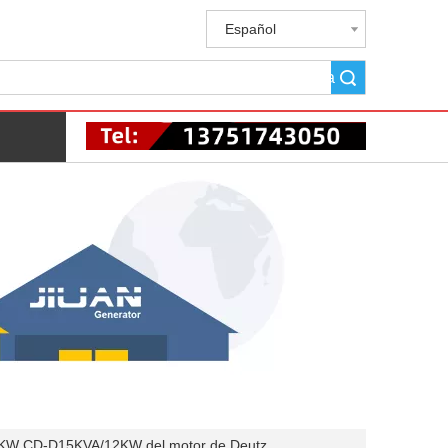
Español
Búsqueda
12KW CD-D15KVA/12KW del motor de Deutz