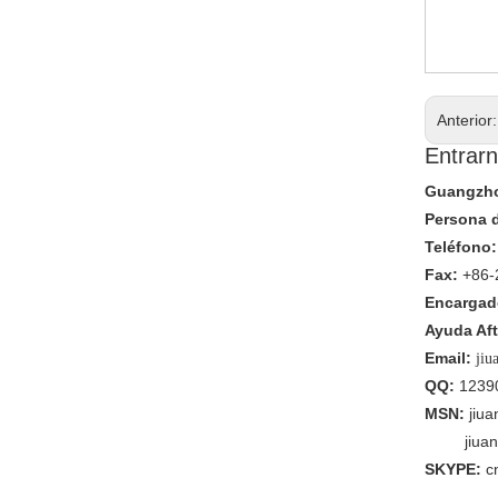
Anterior
Entrarn
Guangzhou
Persona 
Teléfono:
Fax:
+86-
Encargado
Ayuda Aft
Email:
jiu
QQ:
1239
MSN:
jiu
jiua
SKYPE:
c