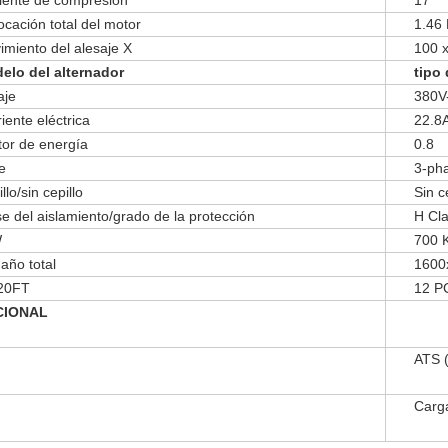
iente de compresión
17
ocación total del motor
1.46 
imiento del alesaje X
100 x
elo del alternador
tipo
aje
380V
iente eléctrica
22.8
tor de energía
0.8
e
3-ph
llo/sin cepillo
Sin c
e del aislamiento/grado de la protección
H Cl
W
700
año total
1600
 20FT
12 P
CIONAL
ATS (
Carga