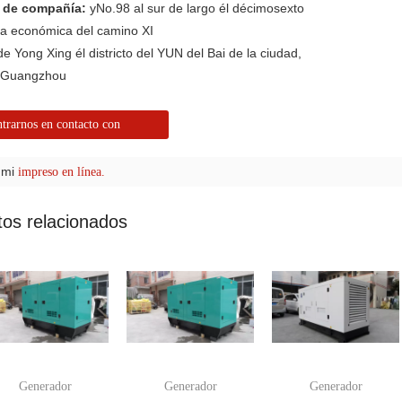
n de compañía:
yNo.98 al sur de largo él décimosexto
va económica del camino XI
de Yong Xing él districto del YUN del Bai de la ciudad,
e Guangzhou
trarnos en contacto con
 mi
impreso en línea.
tos relacionados
Generador
Generador
Generador