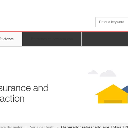
oluciones
Entrarnos en contacto con
»
»
Generador refrescado aire 15kva/
rica del motor
Serie de Deutz