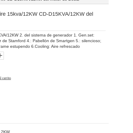
 aire 15kva/12KW CD-D15KVA/12KW del
5KVA/12KW 2. del sistema de generador 1. Gen.set:
r de Stamford 4.: Pabellón de Smartgen 5.: silencioso;
rame estupendo 6.Cooling: Aire refrescado
l carrito
12KW