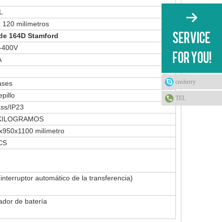
L
 120 milímetros
 de 164D Stamford
-400V
A
cnsherry
ases
epillo
TEL
ass/IP23
 KILOGRAMOS
x950x1100 milímetro
CS
interruptor automático de la transferencia)
dor de batería