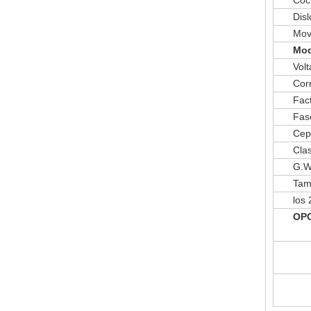
Coc
Disl
Mov
Mod
Volt
Corr
Fac
Fas
Cepi
Clas
G.
Tam
los
OP