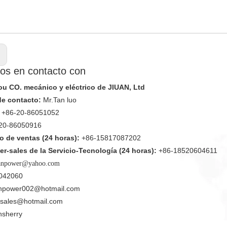
:
os en contacto con
 CO. mecánico y eléctrico de JIUAN, Ltd
de contacto:
Mr.Tan luo
+86-20-86051052
20-86050916
 de ventas (24 horas):
+86-15817087202
er-sales de la Servicio-Tecnología (24 horas):
+86-18520604611
anpower@yahoo.com
042060
anpower002@hotmail.com
nsales@hotmail.com
nsherry