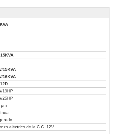
5KVA
D15KVA
W/15KVA
W/16KVA
912D
W/19HP
W/25HP
rpm
línea
igerado
nzo eléctrico de la C.C. 12V