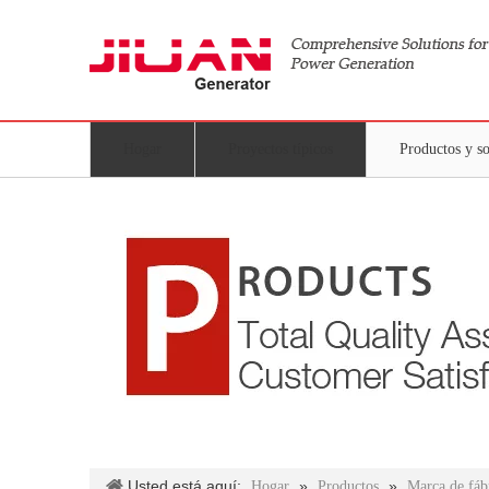
Hogar
Proyectos típicos
Productos y s
Usted está aquí:
»
»
Hogar
Productos
Marca de fáb