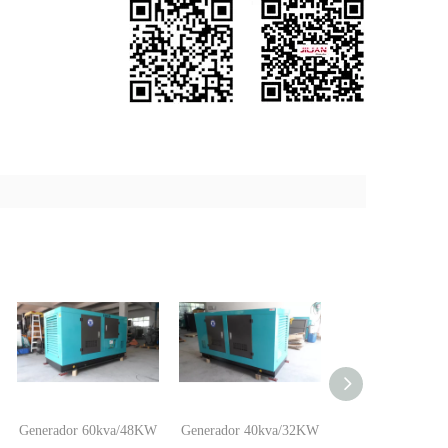
Generador 60kva/48KW
Generador 40kva/32KW
Generador 30kva