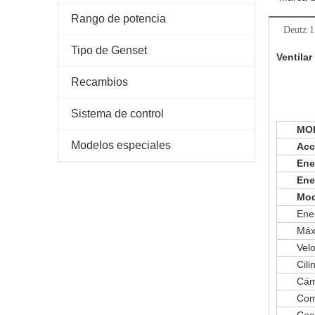
Rango de potencia
Deutz 
Tipo de Genset
Ventila
Recambios
Sistema de control
MO
Modelos especiales
Acc
Ene
Ene
Mod
Ene
Máx
Vel
Cili
Cám
Com