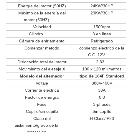
Energía del motor (50HZ)
24KW/30HP
Máximo de la energía del
29KW/36HP
motor (50HZ)
Velocidad
1500rpm
Cilindro
3 en línea
Cámara de enfriamiento
Refrigerado
Comenzar método
comienzo eléctrico de la
C.C. 12V
Dislocación total del motor
2.83 L
Movimiento del alesaje X
100 x 120 milímetros
Modelo del alternador
tipo de 184F Stamford
Voltaje
380V-400V
Corriente eléctrica
38A
Factor de energía
0.8
Fase
3-phases
Cepillo/sin cepillo
Sin cepillo
Clase del
H Class/IP23
aislamiento/grado de la