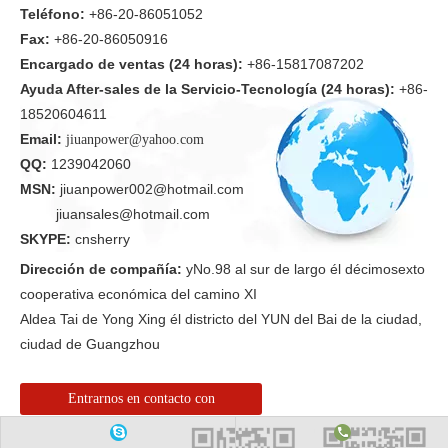
Teléfono:
+86-20-86051052
Fax:
+86-20-86050916
Encargado de ventas (24 horas):
+86-15817087202
Ayuda After-sales de la Servicio-Tecnología (24 horas):
+86-
18520604611
Email:
jiuanpower@yahoo.com
QQ:
1239042060
MSN:
jiuanpower002@hotmail.com
jiuansales@hotmail.com
SKYPE:
cnsherry
Dirección de compañía:
yNo.98 al sur de largo él décimosexto
cooperativa económica del camino XI
Aldea Tai de Yong Xing él districto del YUN del Bai de la ciudad,
ciudad de Guangzhou
Entrarnos en contacto con