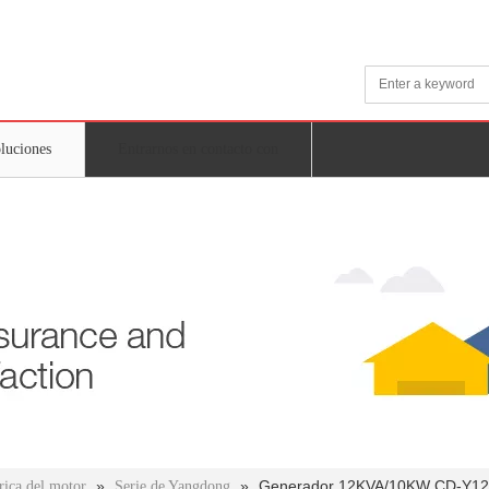
oluciones
Entrarnos en contacto con
»
»
Generador 12KVA/10KW CD-Y12
rica del motor
Serie de Yangdong