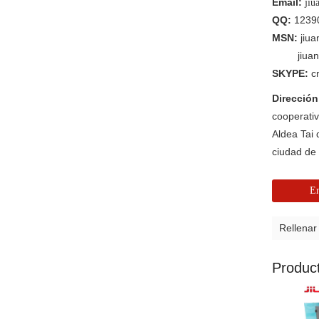
Email:
jiu
QQ:
1239
MSN:
jiu
jiua
SKYPE:
c
Direcció
cooperati
Aldea Tai 
ciudad d
En
Rellenar
Produc