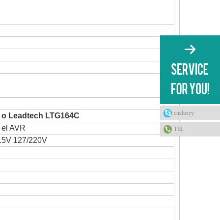
cnsherry
 o Leadtech LTG164C
n el AVR
TEL
15V 127/220V