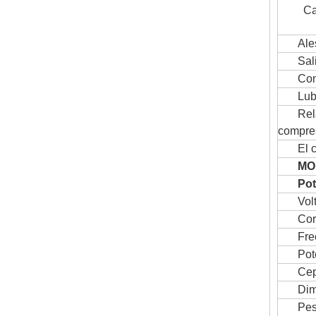
Ca
Ale
Sal
Com
Lub
Rel
compre
El 
MO
Pot
Volt
Cor
Fre
Pot
Cep
Dim
Pes