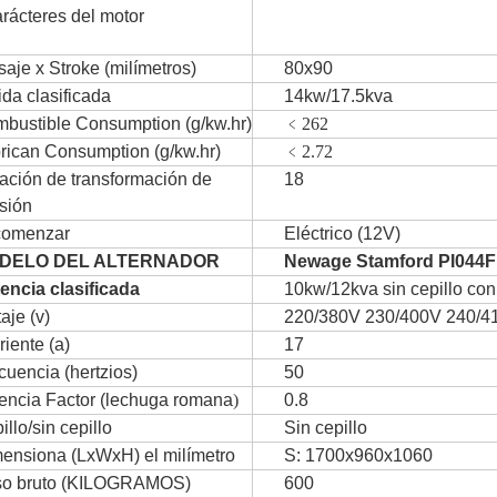
rácteres del motor
saje x Stroke (milímetros)
80x90
ida clasificada
14kw/17.5kva
bustible Consumption (g/kw.hr)
﹤262
rican Consumption (g/kw.hr)
﹤2.72
ación de transformación de
18
sión
comenzar
Eléctrico (12V)
DELO DEL ALTERNADOR
Newage Stamford PI044F
encia clasificada
10kw/12kva
sin cepillo co
aje (v)
220/380V 230/400V 240/4
riente (a)
17
cuencia (hertzios)
50
encia Factor (lechuga romana
)
0.8
illo/sin cepillo
Sin cepillo
ensiona (LxWxH) el milímetro
S: 1700x960x1060
o bruto (KILOGRAMOS)
600