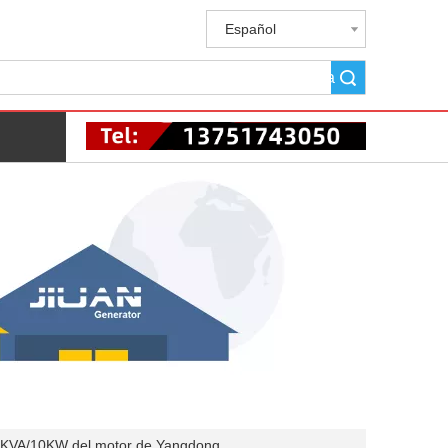
Español
Búsqueda
KVA/10KW del motor de Yangdong