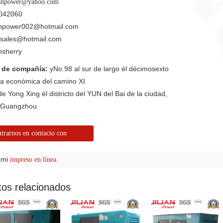
anpower@yahoo.com
042060
anpower002@hotmail.com
nsales@hotmail.com
nsherry
n de compañía:
yNo.98 al sur de largo él décimosexto
va económica del camino XI
de Yong Xing él districto del YUN del Bai de la ciudad,
e Guangzhou
trarnos en contacto con
 mi
impreso en línea.
tos relacionados