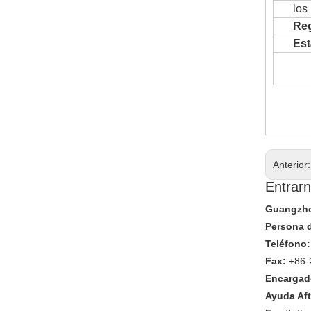
los
Re
Est
Anterior
Entrarn
Guangzhou
Persona 
Teléfono:
Fax:
+86-
Encargado
Ayuda Aft