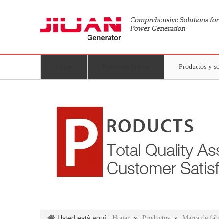
Hogar
Proyectos típicos
Productos y s
Usted está aquí:
»
»
Hogar
Productos
Marca de fáb