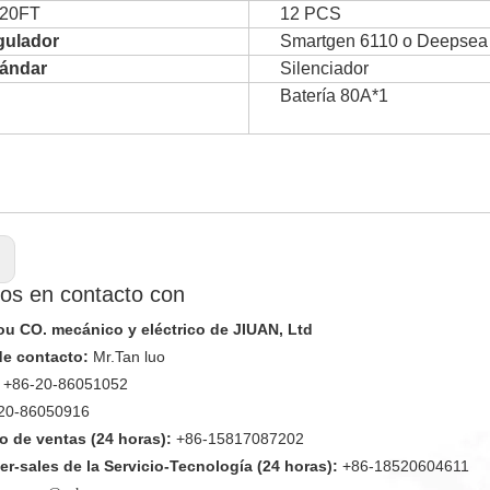
 20FT
12 PCS
gulador
Smartgen 6110 o Deepsea
ándar
Silenciador
Batería 80A*1
:
os en contacto con
 CO. mecánico y eléctrico de JIUAN, Ltd
de contacto:
Mr.Tan luo
+86-20-86051052
20-86050916
 de ventas (24 horas):
+86-15817087202
er-sales de la Servicio-Tecnología (24 horas):
+86-18520604611