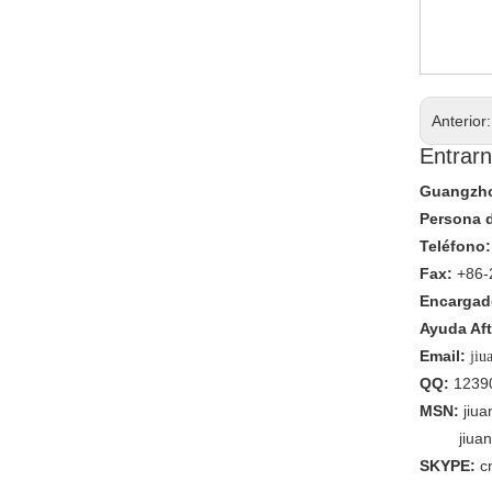
Anterior
Entrarn
Guangzhou
Persona 
Teléfono:
Fax:
+86-
Encargado
Ayuda Aft
Email:
jiu
QQ:
1239
MSN:
jiu
jiua
SKYPE:
c