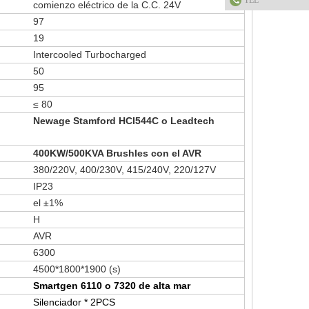
TEL
comienzo eléctrico de la C.C. 24V
97
19
Intercooled Turbocharged
50
95
≤ 80
Newage Stamford HCI544C o Leadtech
400KW/500KVA Brushles con el AVR
380/220V, 400/230V, 415/240V, 220/127V
IP23
el ±1%
H
AVR
6300
4500*1800*1900
(s)
Smartgen 6110 o 7320 de alta mar
Silenciador * 2PCS