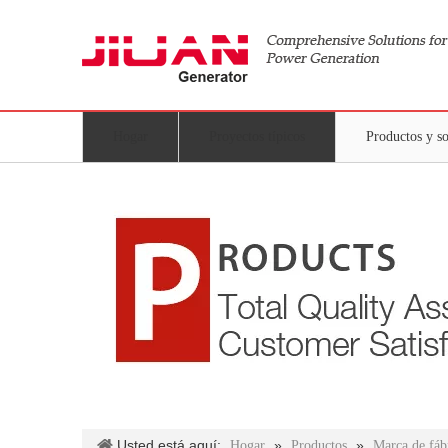
Hogar
Proyectos típicos
Productos y s
Usted está aquí:
»
»
Hogar
Productos
Marca de fáb