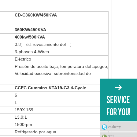
CD-C360KW/450KVA
360KW/450KVA
400kw/500KVA
0.8
revestimiento del
） del
（
3-phases 4-Wires
Eléctrico
Presión de aceite baja, temperatura del apogeo,
Velocidad excesiva, sobreintensidad de
CCEC Cummins KTA19-G3 4-Cycle
6
L
159X 159
13.9:1
1500rpm
cnsherry
Refrigerado por agua