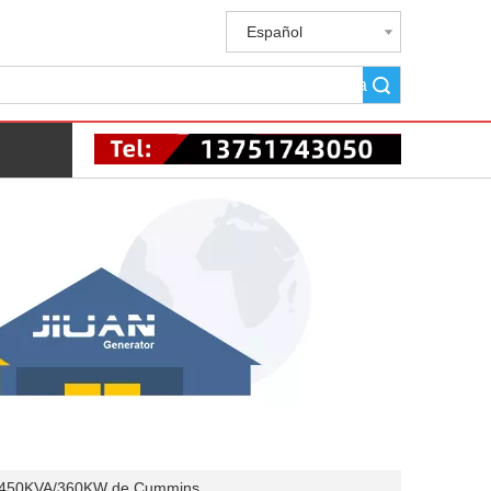
Español
Búsqueda
C450KVA/360KW de Cummins