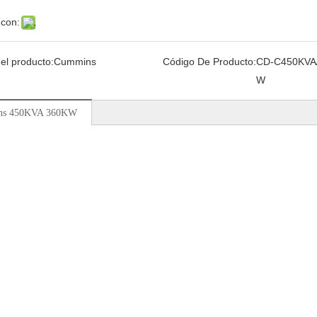
 con:
el producto:
Cummins
Código De Producto:
CD-C450KVA
W
ns 450KVA 360KW