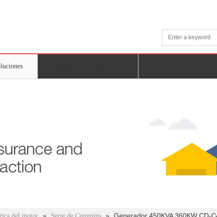
oluciones
Entrarnos en contacto con
»
»
Generador 450KVA 360KW CD-
rica del motor
Serie de Cummins