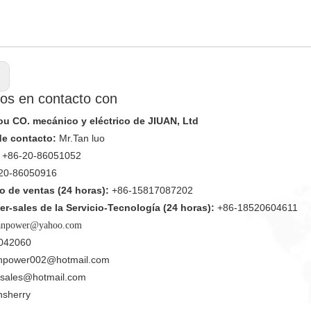
:
os en contacto con
 CO. mecánico y eléctrico de JIUAN, Ltd
de contacto:
Mr.Tan luo
+86-20-86051052
20-86050916
 de ventas (24 horas):
+86-15817087202
er-sales de la Servicio-Tecnología (24 horas):
+86-18520604611
anpower@yahoo.com
042060
anpower002@hotmail.com
nsales@hotmail.com
nsherry