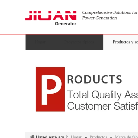
Hogar
Proyectos típicos
Productos y s
Usted está aquí:
»
»
Hogar
Productos
Marca de fáb