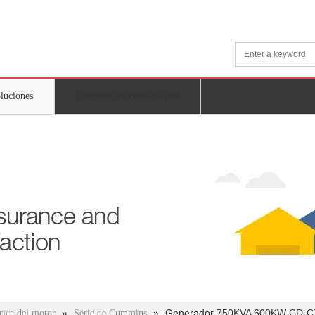
oluciones
Entrarnos en contacto con
»
»
Generador 750KVA 600KW CD-
rica del motor
Serie de Cummins