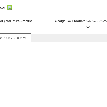
 con:
el producto:
Cummins
Código De Producto:
CD-C750KVA
W
ns 750KVA 600KW