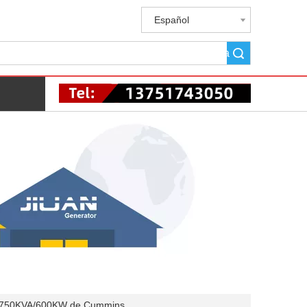
Español
Búsqueda
C750KVA/600KW de Cummins