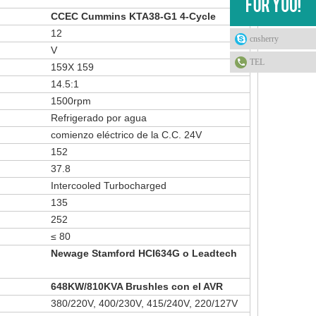
CCEC Cummins KTA38-G1 4-Cycle
12
cnsherry
V
TEL
159X 159
14.5:1
1500rpm
Refrigerado por agua
comienzo eléctrico de la C.C. 24V
152
37.8
Intercooled Turbocharged
135
252
≤ 80
Newage Stamford HCI634G o Leadtech
648KW/810KVA Brushles con el AVR
380/220V, 400/230V, 415/240V, 220/127V