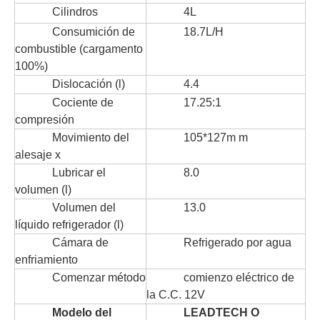
Cilindros
4L
Consumición de
18.7L/H
combustible (cargamento
100%)
Dislocación (l)
4.4
Cociente de
17.25:1
compresión
Movimiento del
105*127m m
alesaje x
Lubricar el
8.0
volumen (l)
Volumen del
13.0
líquido refrigerador (l)
Cámara de
Refrigerado por agua
enfriamiento
Comenzar método
comienzo eléctrico de
la C.C. 12V
Modelo del
LEADTECH O