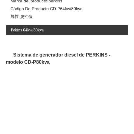
Marca del producto:
perkins
Código De Producto:
CD-P64kw/80kva
属性:
属性值
Pekins 64kw/80kva
Sistema de generador diesel de PERKINS -
modelo CD-P80kva