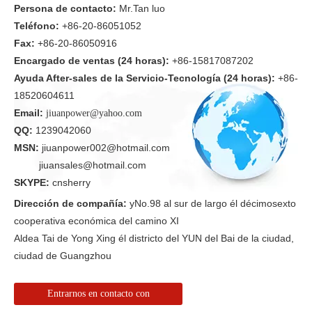
Persona de contacto:
Mr.Tan luo
Teléfono:
+86-20-86051052
Fax:
+86-20-86050916
Encargado de ventas (24 horas):
+86-15817087202
Ayuda After-sales de la Servicio-Tecnología (24 horas):
+86-
18520604611
Email:
jiuanpower@yahoo.com
QQ:
1239042060
MSN:
jiuanpower002@hotmail.com
jiuansales@hotmail.com
SKYPE:
cnsherry
Dirección de compañía:
yNo.98 al sur de largo él décimosexto
cooperativa económica del camino XI
Aldea Tai de Yong Xing él districto del YUN del Bai de la ciudad,
ciudad de Guangzhou
Entrarnos en contacto con