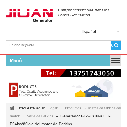
Español
Búsqueda
Menú
Usted está aquí:
»
»
Hogar
Productos
Marca de fábrica del
»
»
Generador 64kw/80kva CD-
motor
Serie de Perkins
P64kw/80kva del motor de Perkins