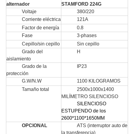
alternador
STAMFORD 224G
Voltaje
380/220
Corriente eléctrica
121A
Factor de energía
0.8
Fase
3-phases
Cepillo/sin cepillo
Sin cepillo
Grado del
H
aislamiento
Grado de la
IP23
protección
G.W/N.W
1100 KILOGRAMOS
Tamaño total
2500x1000x1400
MILÍMETRO SILENCIOSO
SILENCIOSO
ESTUPENDO de los
2600*1100*1650MM
OPCIONAL
ATS (interruptor auto de
la transferencia)