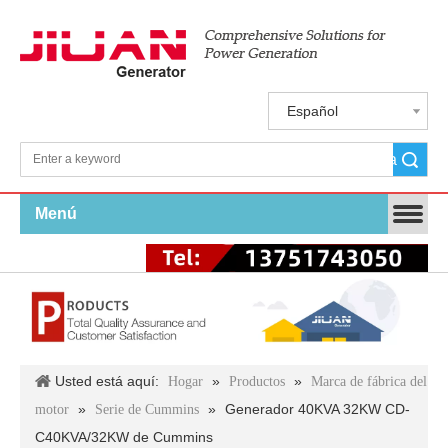
Español
Búsqueda
Menú
Usted está aquí:
»
»
Hogar
Productos
Marca de fábrica del
»
»
Generador 40KVA 32KW CD-
motor
Serie de Cummins
C40KVA/32KW de Cummins