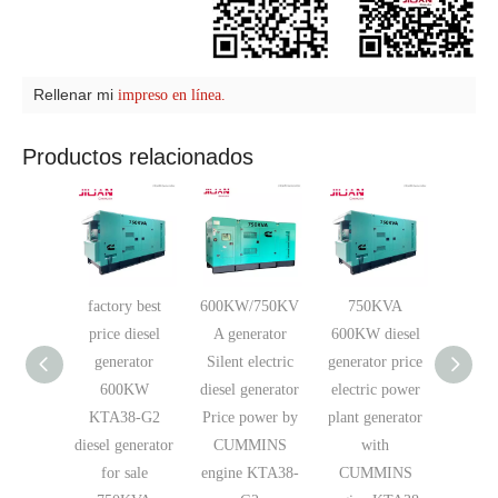
Rellenar mi
impreso en línea.
Productos relacionados
factory best
600KW/750KV
750KVA
KTA
price diesel
A generator
600KW diesel
diesel
generator
Silent electric
generator price
750
600KW
diesel generator
electric power
electric
KTA38-G2
Price power by
plant generator
gene
diesel generator
CUMMINS
with
fact
for sale
engine KTA38-
CUMMINS
guan