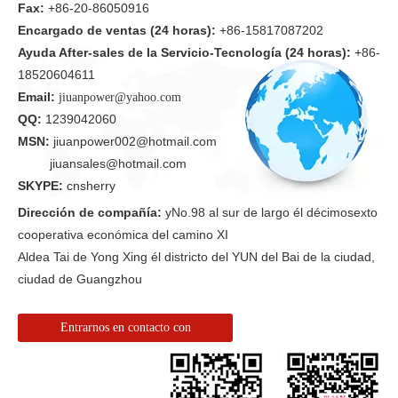
Fax:
+86-20-86050916
Encargado de ventas (24 horas):
+86-15817087202
Ayuda After-sales de la Servicio-Tecnología (24 horas):
+86-
18520604611
Email:
jiuanpower@yahoo.com
QQ:
1239042060
MSN:
jiuanpower002@hotmail.com
jiuansales@hotmail.com
SKYPE:
cnsherry
Dirección de compañía:
yNo.98 al sur de largo él décimosexto
cooperativa económica del camino XI
Aldea Tai de Yong Xing él districto del YUN del Bai de la ciudad,
ciudad de Guangzhou
Entrarnos en contacto con