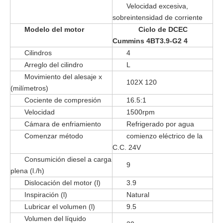
Velocidad excesiva,
sobreintensidad de corriente
Modelo del motor
Ciclo de DCEC
Cummins 4BT3.9-G2 4
Cilindros
4
Arreglo del cilindro
L
Movimiento del alesaje x
102X 120
(milímetros)
Cociente de compresión
16.5:1
Velocidad
1500rpm
Cámara de enfriamiento
Refrigerado por agua
Comenzar método
comienzo eléctrico de la
C.C. 24V
Consumición diesel a carga
9
plena (l./h)
Dislocación del motor (l)
3.9
Inspiración (l)
Natural
Lubricar el volumen (l)
9.5
Volumen del líquido