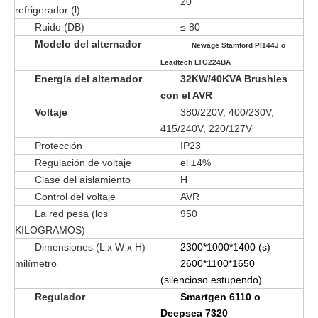
20
refrigerador (l)
Ruido (DB)
≤ 80
Modelo del alternador
Newage Stamford PI144J o
Leadtech LTG224BA
Energía del alternador
32KW/40KVA Brushles
con el AVR
Voltaje
380/220V, 400/230V,
415/240V, 220/127V
Protección
IP23
Regulación de voltaje
el ±4%
Clase del aislamiento
H
Control del voltaje
AVR
La red pesa (los
950
KILOGRAMOS)
Dimensiones (L x W x H)
2300*1000*1400
(s)
milímetro
2600*1100*1650
(silencioso estupendo)
Regulador
Smartgen 6110 o
Deepsea 7320